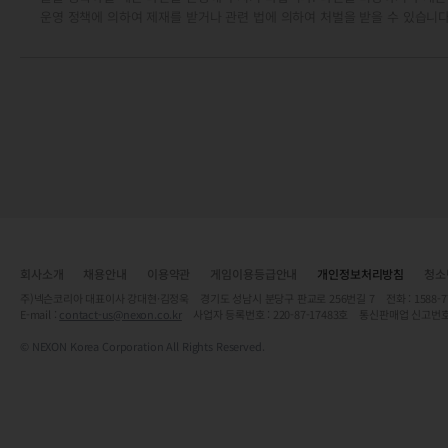
운영 정책에 의하여 제재를 받거나 관련 법에 의하여 처벌을 받을 수 있습니다
회사소개
채용안내
이용약관
게임이용등급안내
개인정보처리방침
청소
주)넥슨코리아 대표이사 강대현·김정욱 경기도 성남시 분당구 판교로 256번길 7 전화 : 1588-7701 
E-mail :
contact-us@nexon.co.kr
사업자 등록번호 : 220-87-17483호 통신판매업 신고번호
© NEXON Korea Corporation All Rights Reserved.