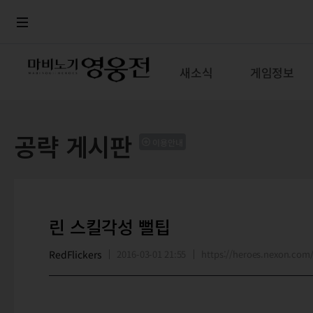
로그인
메뉴
본문
새소식
게임정보
공략 게시판
이용안내
린 스킬각성 뻘팁
RedFlickers
2016-03-01 21:55
https://heroes.nexon.co