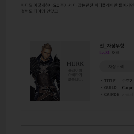
파티딜 어떻게하나요;; 혼자서 다 잡는던전 파티플레이만 들어가
철벽도 타이밍 안맞고
전_자상무형
Lv.81
허크
자상무색
TITLE
수호기
GUILD
Carpe
CAIRDE
카르제