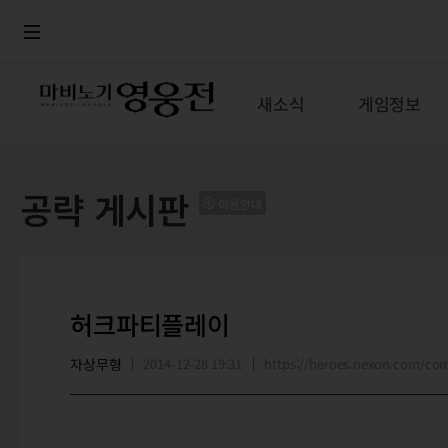
로그인
메뉴
본문
새소식
게임정보
공략 게시판
이용안내
허크파티플레이
자상무형
2014-12-28 19:31
https://heroes.nexon.com/c