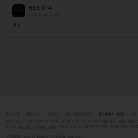
등불을머금은
2014-12-28 20:19
연습
회사소개
채용안내
이용약관
게임이용등급안내
개인정보처리방침
청소
주)넥슨코리아 대표이사 강대현·김정욱 경기도 성남시 분당구 판교로 256번길 7 전화 : 1588-7701 
E-mail :
contact-us@nexon.co.kr
사업자 등록번호 : 220-87-17483호 통신판매업 신고번호
© NEXON Korea Corporation All Rights Reserved.