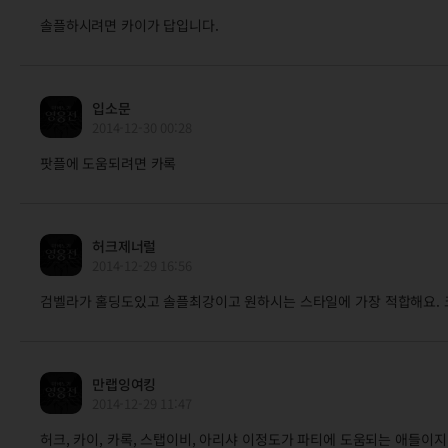
솔플하시려면 카이가 답입니다.
입소문
2014-12-30 00:28
팟플에 도움되려면 카록
허크제너럴
2014-12-29 16:56
검벨라가 홀딩도있고 솔플최강이고 원하시는 스타일에 가장 적합해요. 
만랩잉여킹
2014-12-29 11:47
허크, 카이, 카록, 스탭이비, 아리샤 이정도가 파티에 도움되는 애들이