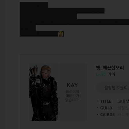
복귀 유저입니다.
캐릭은 벨라/ 이비 / 피오나/ 린 이렇게 만드러 놔서
ap가 기본 1만이 넘느 상태입니다.
고로 솔플과 파플 에 도움도 되고 재미나느 캐릭을 추천해주신다면
좋을지요!
캐릭 추천좀 해주세요/
옛_쌔끈한오리
Lv.70
카이
설정된 오늘의
TITLE
고대 
GUILD
설정된
CAIRDE
카르제