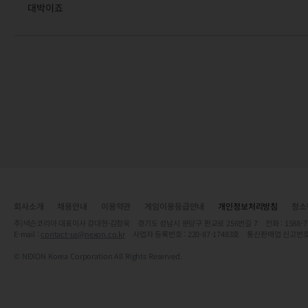
대박이죠
회사소개
채용안내
이용약관
게임이용등급안내
개인정보처리방침
청소
주)넥슨코리아 대표이사 강대현·김정욱 경기도 성남시 분당구 판교로 256번길 7 전화 : 1588-7701 
E-mail :
contact-us@nexon.co.kr
사업자 등록번호 : 220-87-17483호 통신판매업 신고번호
© NEXON Korea Corporation All Rights Reserved.