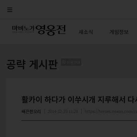
로그인
메뉴
본문
새소식
게임정보
공략 게시판
이용안내
활카이 하다가 이쑤시개 지루해서 다
쌔끈한오리
2014-12-29 11:28
https://heroes.nexon.com