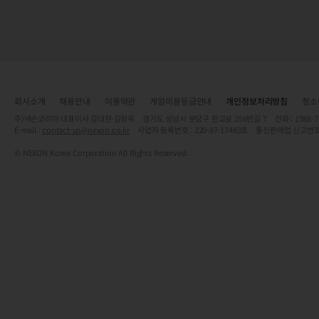
회사소개
채용안내
이용약관
게임이용등급안내
개인정보처리방침
청소
주)넥슨코리아 대표이사 강대현·김정욱 경기도 성남시 분당구 판교로 256번길 7 전화 : 1588-7701 
E-mail :
contact-us@nexon.co.kr
사업자 등록번호 : 220-87-17483호 통신판매업 신고번호
© NEXON Korea Corporation All Rights Reserved.