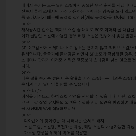
데미지 증가는 모든 딜링 스킬에서 중요한 우선 순위를 지닙니다(그
전투시 특정 스매시만 자주 사용하는 캐릭터는 뎀증을 쓰지 않으면 
를 증가시키기 때문에 공격력 상한선(캐릭 공격력-몹 방어력=100
br />
재사용시간 감소는 액티브 스킬 중 대체로 60초 이하의 쿨 타임을
이하 쿨탐인 스킬에 사용할 경우 해당 스킬은 전투에서 빛을 발합니
br />
SP 소모감소와 스테미나 소모 감소는 겹치지 않고 액티브 스킬/스
유리합니다. 궁극기에 쿨대감을 하면서 SP소모가 극심해질 경우, 
스테미나 관리가 어려운 캐릭은 뎀증보다 스테감을 넣는 것으로 전
니다.
br />
다운 확률 증가는 높은 다운 확률을 가진 스킬(부분 파괴용 스킬)
운시켜 추가 딜타임을 만들 수 있습니다.
br /> br />
이상을 기준으로 하여 스킬 각성을 진행할 수 있습니다. 다만, 스킬
으므로 각 직업 유저들의 의견을 수집하고 제 의견을 반영하여 캐
을 자신에게 맞게 적용해보세요.
br />
- 디아난에게 찾아갔을 때 나타나는 순서로 배치
- 스킬 그림, 스킬명, 추천하는 각성, 해당 스킬의 사용가능한 각성
- 가독성 향상을 위하여 약어를 적용함.