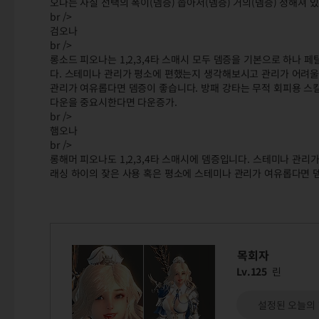
오나는 사실 선택의 폭이(뎀증) 좁아서(뎀증) 거의(뎀증) 정해져 
br />
검오나
br />
롱소드 피오나는 1,2,3,4타 스매시 모두 뎀증을 기본으로 하나 
다. 스테미나 관리가 평소에 편했는지 생각해보시고 관리가 어려울
관리가 여유롭다면 뎀증이 좋습니다. 방패 강타는 무적 회피용 스킬
다운을 중요시한다면 다운증가.
br />
햄오나
br />
롱해머 피오나도 1,2,3,4타 스매시에 뎀증입니다. 스테미나 관
래싱 하이의 잦은 사용 혹은 평소에 스테미나 관리가 여유롭다면 뎀
목회자
Lv.125
린
설정된 오늘의