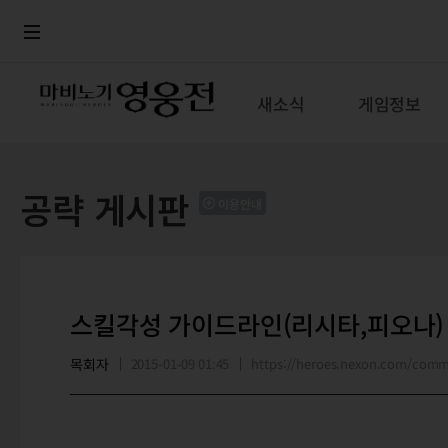
로그인
메뉴
본문
새소식
게임정보
공략 게시판
이용안내
스킬각성 가이드라인(리시타,피오나)
목회자
2015-01-09 01:45
https://heroes.nexon.com/com