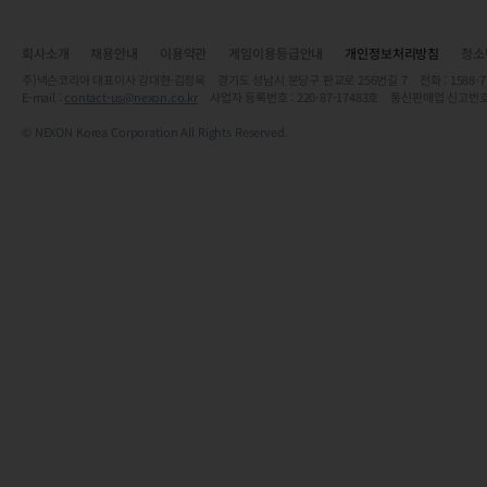
회사소개
채용안내
이용약관
게임이용등급안내
개인정보처리방침
청소
주)넥슨코리아 대표이사 강대현·김정욱 경기도 성남시 분당구 판교로 256번길 7 전화 : 1588-7701 
E-mail :
contact-us@nexon.co.kr
사업자 등록번호 : 220-87-17483호 통신판매업 신고번호
© NEXON Korea Corporation All Rights Reserved.