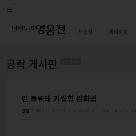
로그인
메뉴
본문
새소식
게임정보
공략 게시판
이용안내
린 블뤼테 키씹힘 완화법
껌햄
2023-11-08 17:16
https://heroes.nexon.com/commo