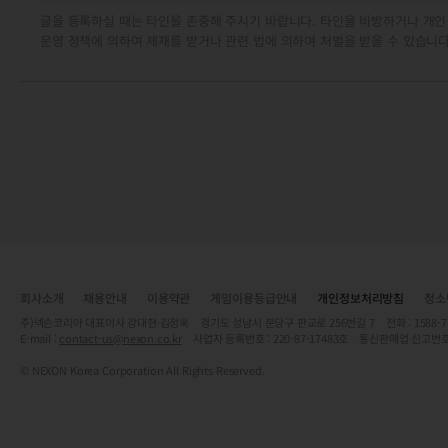
글을 등록하실 때는 타인을 존중해 주시기 바랍니다. 타인을 비방하거나 개인
운영 정책에 의하여 제재를 받거나 관련 법에 의하여 처벌을 받을 수 있습니다
회사소개
채용안내
이용약관
게임이용등급안내
개인정보처리방침
청소
주)넥슨코리아 대표이사 강대현·김정욱 경기도 성남시 분당구 판교로 256번길 7 전화 : 1588-7701 
E-mail :
contact-us@nexon.co.kr
사업자 등록번호 : 220-87-17483호 통신판매업 신고번호
© NEXON Korea Corporation All Rights Reserved.