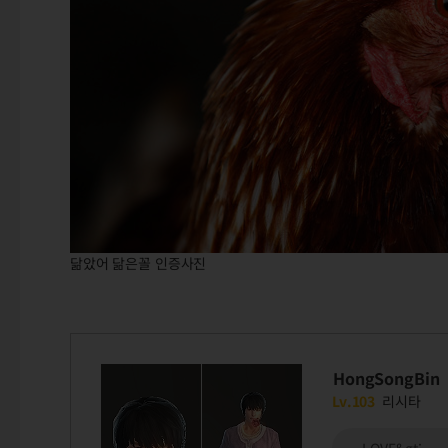
닮았어 닮은꼴 인증사진
HongSongBin
Lv.103
리시타