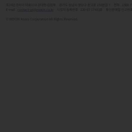
주)넥슨코리아 대표이사 강대현·김정욱 경기도 성남시 분당구 판교로 256번길 7 전화 : 1588-7701 
E-mail :
contact-us@nexon.co.kr
사업자 등록번호 : 220-87-17483호 통신판매업 신고번호
© NEXON Korea Corporation All Rights Reserved.