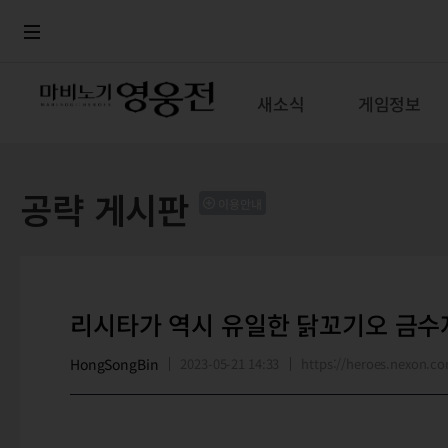
로그인
메뉴
본문
새소식
게임정보
공략 게시판
이용안내
리시타가 역시 유일한 닭꼬기오 금수
HongSongBin
2023-05-21 14:33
https://heroes.nexon.