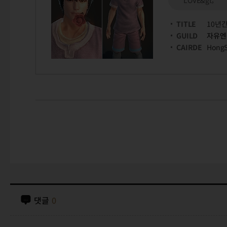
LOVE&gt;
TITLE
10년
GUILD
자유엔
CAIRDE
Hong
댓글
0