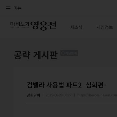
로그인
메뉴
본문
메뉴
새소식
게임정보
공략 게시판
이용안내
검벨라 사용법 파트2 -심화편-
일희일비
2025-06-28 00:27
https://heroes.nexon.c