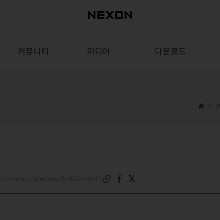
커뮤니티
미디어
다운로드
om/common/postview?b=63&n=4917