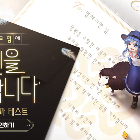
로드해봅니당
있지만
!
재선거 당일투표 수개표!!