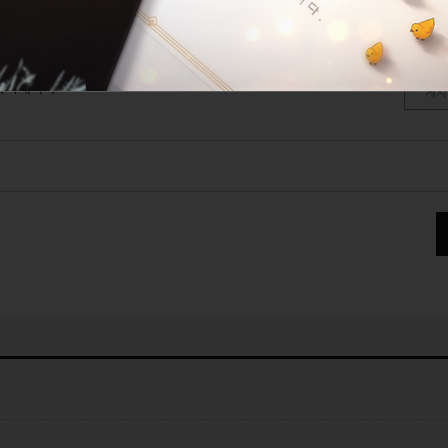
너무너무 따뜻해
사월백야
라비네가족
게시