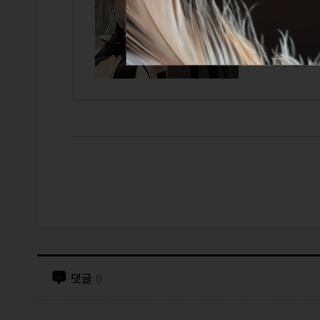
TITLE
GUILD
CAIRDE
댓글
0