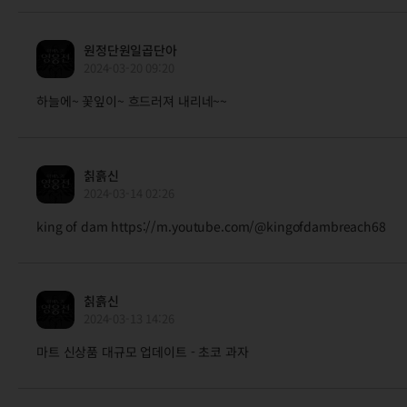
원정단원일곱단아
2024-03-20 09:20
하늘에~ 꽃잎이~ 흐드러져 내리네~~
칡흙신
2024-03-14 02:26
king of dam https://m.youtube.com/@kingofdambreach68
칡흙신
2024-03-13 14:26
마트 신상품 대규모 업데이트 - 초코 과자