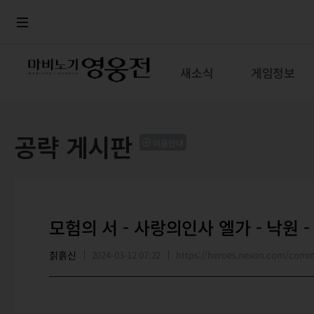
로그인
메뉴
본문
새소식
게임정보
공략 게시판
이용안내
모험의 서 - 사랑의인사 엘가 - 낙원 -
칡흙신
2024-03-12 07:22
https://heroes.nexon.com/com