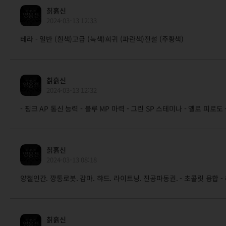
칡흙신
2024-03-13 12:33
테라 - 일반 (흰색)고급 (녹색)희귀 (파란색)전설 (주황색)
칡흙신
2024-03-13 12:32
- 핑크 AP 통신 능력 - 블루 MP 마력 - 그린 SP 스테미나 - 옐로 피로도 
칡흙신
2024-03-13 08:18
양철인간. 깡통로봇. 감마. 햐드. 라이트닝. 진공파동권. - 초콜릿 융합 
칡흙신