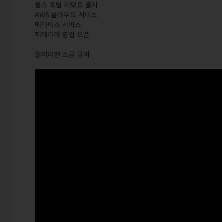
플스 포털 리모트 출시
AWS 클라우드 서비스
메타버스 서비스
제테리아 영업 오픈
샐러리맨 소금 급여