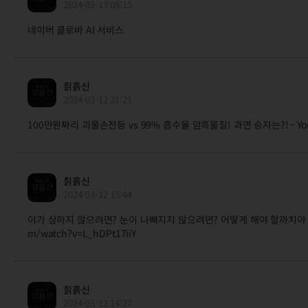
2024-03-13 08:15
네이버 클로바 AI 서비스
칡흙신
2024-03-12 21:21
100만원짜리 괴물손전등 vs 99% 흡수율 암흑물질! 과연 승자는?! - YouTub
칡흙신
2024-03-12 15:44
이가 상하지 않으려면? 눈이 나빠지지 않으려면? 어떻게 해야 할까치아 건강/올바
m/watch?v=L_hDPt17iiY
칡흙신
2024-03-12 14:27