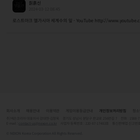
칡흙신
2024-03-12 08:45
로스트아크 엘가시아 세계수의 잎 - YouTube http://www.youtube.c
회사소개
채용안내
이용약관
게임이용등급안내
개인정보처리방침
청소
주)넥슨코리아 대표이사 강대현·김정욱 경기도 성남시 분당구 판교로 256번길 7 전화 : 1588-7701 
E-mail :
contact-us@nexon.co.kr
사업자 등록번호 : 220-87-17483호 통신판매업 신고번호
© NEXON Korea Corporation All Rights Reserved.