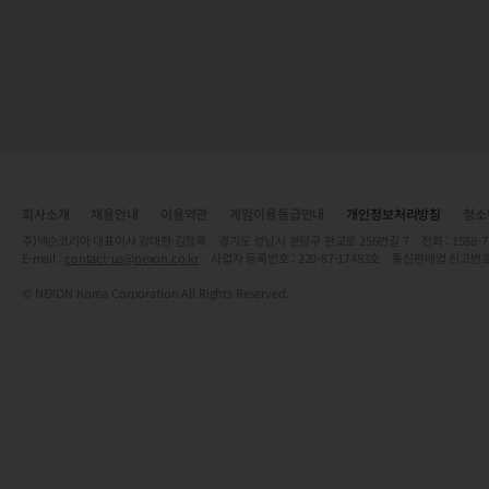
회사소개
채용안내
이용약관
게임이용등급안내
개인정보처리방침
청소
주)넥슨코리아 대표이사 강대현·김정욱 경기도 성남시 분당구 판교로 256번길 7 전화 : 1588-7701 
E-mail :
contact-us@nexon.co.kr
사업자 등록번호 : 220-87-17483호 통신판매업 신고번호
© NEXON Korea Corporation All Rights Reserved.