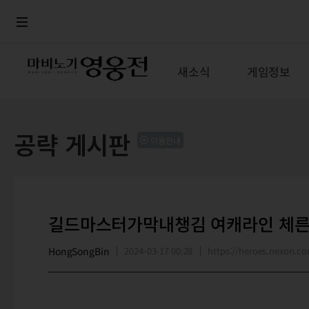
로그인
메뉴
본문
새소식
게임정보
공략 게시판
이용안내
길드마스터가막내챙김 여캐라인 체른
HongSongBin
2024-03-17 00:28
https://heroes.nexon.