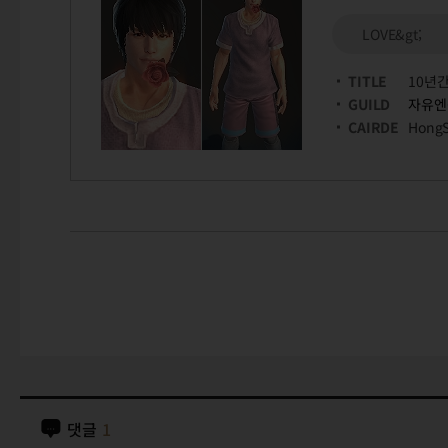
LOVE&gt;
TITLE
10년
GUILD
자유엔
CAIRDE
Hong
댓글
1