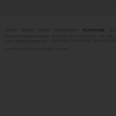
회사소개
채용안내
이용약관
게임이용등급안내
개인정보처리방침
청소
주)넥슨코리아 대표이사 강대현·김정욱 경기도 성남시 분당구 판교로 256번길 7 전화 : 1588-7701 
E-mail :
contact-us@nexon.co.kr
사업자 등록번호 : 220-87-17483호 통신판매업 신고번호
© NEXON Korea Corporation All Rights Reserved.