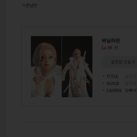
ㅋ큰넘만
바닐라린
Lv.95
린
설정된 오늘의
TITLE
설정된
GUILD
설정된
CAIRDE
오빠사