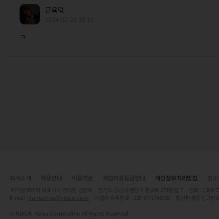
근육덕
2024-02-25 19:11
ㅋ
회사소개
채용안내
이용약관
게임이용등급안내
개인정보처리방침
청소
주)넥슨코리아 대표이사 강대현·김정욱 경기도 성남시 분당구 판교로 256번길 7 전화 : 1588-7701 
E-mail :
contact-us@nexon.co.kr
사업자 등록번호 : 220-87-17483호 통신판매업 신고번호
© NEXON Korea Corporation All Rights Reserved.