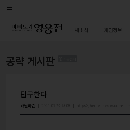
로그인
메뉴
본문
새소식
게임정보
공략 게시판
이용안내
탑구한다
바닐라린
2024-01-29 15:05
https://heroes.nexon.com/c