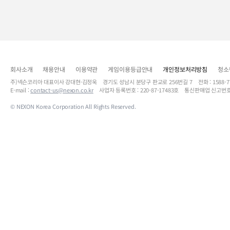
회사소개
채용안내
이용약관
게임이용등급안내
개인정보처리방침
청소
주)넥슨코리아 대표이사 강대현·김정욱 경기도 성남시 분당구 판교로 256번길 7 전화 : 1588-7701 
E-mail :
contact-us@nexon.co.kr
사업자 등록번호 : 220-87-17483호 통신판매업 신고번호
© NEXON Korea Corporation All Rights Reserved.