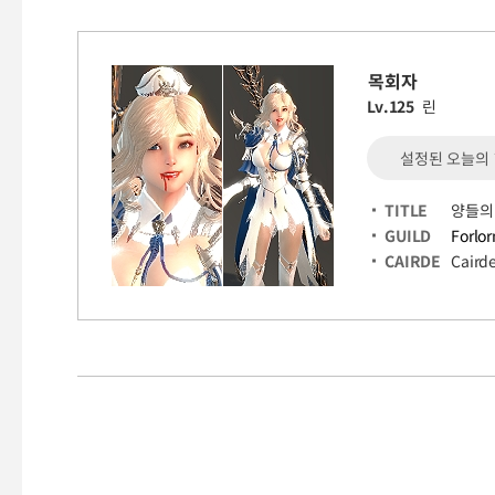
목회자
Lv.125
린
설정된 오늘의
TITLE
양들의
GUILD
Forlor
CAIRDE
Caird