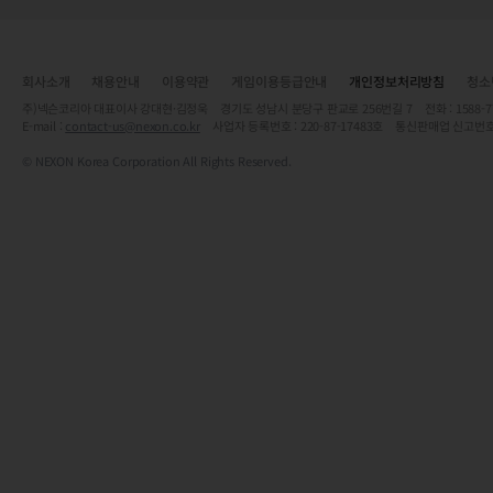
회사소개
채용안내
이용약관
게임이용등급안내
개인정보처리방침
청소
주)넥슨코리아 대표이사 강대현·김정욱 경기도 성남시 분당구 판교로 256번길 7 전화 : 1588-7701 
E-mail :
contact-us@nexon.co.kr
사업자 등록번호 : 220-87-17483호 통신판매업 신고번호
© NEXON Korea Corporation All Rights Reserved.