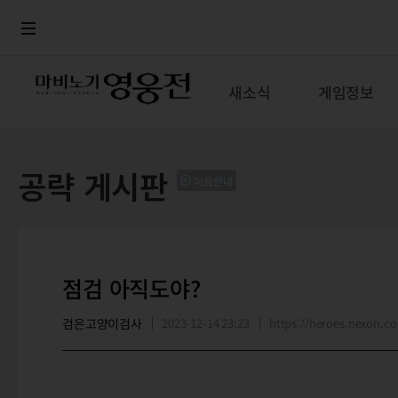
로그인
메뉴
본문
새소식
게임정보
공략 게시판
이용안내
점검 아직도야?
검은고양이검사
2023-12-14 23:23
https://heroes.nexon.