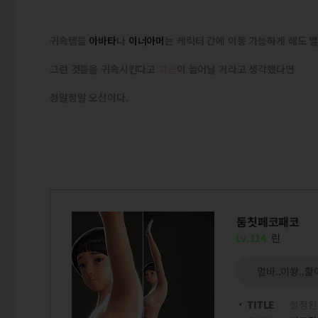
귀속템들
아바타
나
이너아머
는 케릭터 간에 이동 가능하게 해도 별
그런 것들을 귀속시킨다고
과금
이 늘어날 거라고 생각했다면
정말정말 오산이다.
둠칫페코패코
Lv.114
린
멀바..이쐉..핥아
TITLE
설정된