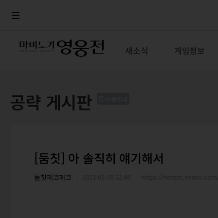
로그인
메뉴
본문
새소식
게임정보
공략 게시판
이용안내
[둠칫] 아 솔직히 얘기해서
둠칫페코패코
2023-09-09 22:48
https://heroes.nexon.c