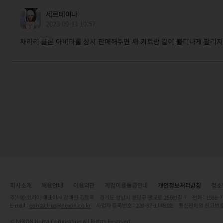
세르테이나
2023-09-11 10:57
차라리 클론 아바타를 상시 판매해주면 새 키트랑 같이 불티나게 팔리지
회사소개
채용안내
이용약관
게임이용등급안내
개인정보처리방침
청소
주)넥슨코리아 대표이사 강대현·김정욱 경기도 성남시 분당구 판교로 256번길 7 전화 : 1588-7701 
E-mail :
contact-us@nexon.co.kr
사업자 등록번호 : 220-87-17483호 통신판매업 신고번호
© NEXON Korea Corporation All Rights Reserved.