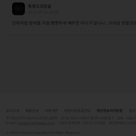
특명조조암살
2023-09-26 19:06
던파처럼 장비템 지원 빵빵하게 해주면 어디가 덧나나...더이상 망할것
회사소개
채용안내
이용약관
게임이용등급안내
개인정보처리방침
청소
주)넥슨코리아 대표이사 강대현·김정욱 경기도 성남시 분당구 판교로 256번길 7 전화 : 1588-7701 
E-mail :
contact-us@nexon.co.kr
사업자 등록번호 : 220-87-17483호 통신판매업 신고번호
© NEXON Korea Corporation All Rights Reserved.