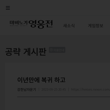
로그인
메뉴
본문
새소식
게임정보
공략 게시판
이용안내
이년만에 복귀 하고
강한남자운기
2023-09-25 20:45
https://heroes.nexon.c