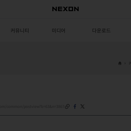
커뮤니티
미디어
다운로드
.com/common/postview?b=63&n=3867