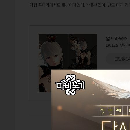
외형 꾸미기에서도 못넘어가겠어. **못생겼어. 난또 머리 
알프라낙스
Lv.125
델리
불만없겠
TITLE
GUILD
CAIRDE
a