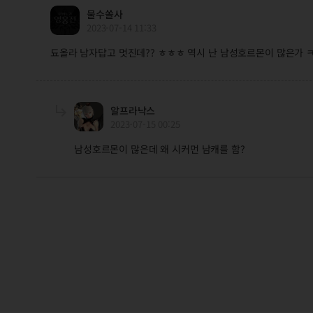
물수쏠사
2023-07-14 11:33
됴올라 남자답고 멋진데?? ㅎㅎㅎ 역시 난 남성호르몬이 많은가 
알프라낙스
2023-07-15 00:25
남성호르몬이 많은데 왜 시커먼 남캐를 함?