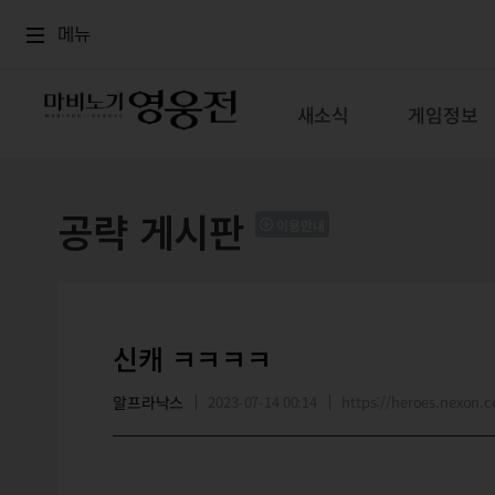
로그인
메뉴
본문
메뉴
새소식
게임정보
공략 게시판
이용안내
신캐 ㅋㅋㅋㅋ
알프라낙스
2023-07-14 00:14
https://heroes.nexon