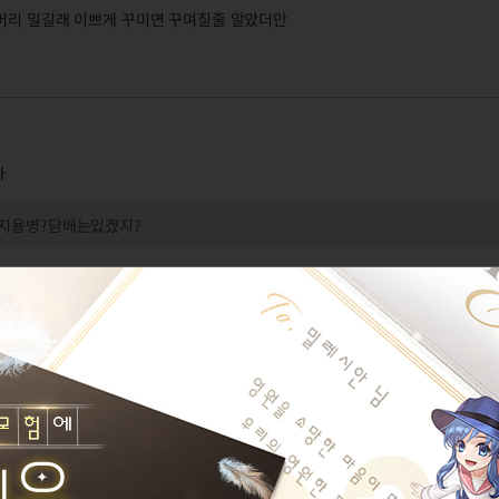
긴머리 밀길래 이쁘게 꾸미면 꾸며질줄 알았더만
아
지용병?담배는있겠지?
월간 낚시 가을호에 등재된
포동포동그렘린
ndover
게시