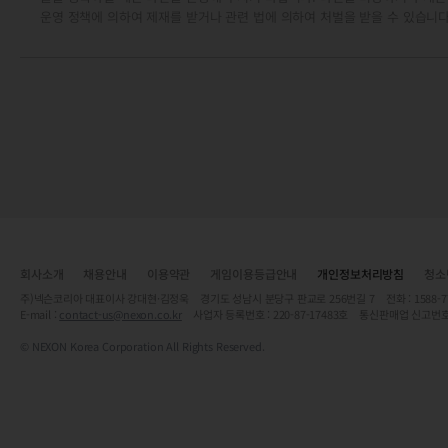
운영 정책에 의하여 제재를 받거나 관련 법에 의하여 처벌을 받을 수 있습니다
회사소개
채용안내
이용약관
게임이용등급안내
개인정보처리방침
청소
주)넥슨코리아 대표이사 강대현·김정욱 경기도 성남시 분당구 판교로 256번길 7 전화 : 1588-7701 
E-mail :
contact-us@nexon.co.kr
사업자 등록번호 : 220-87-17483호 통신판매업 신고번호
© NEXON Korea Corporation All Rights Reserved.