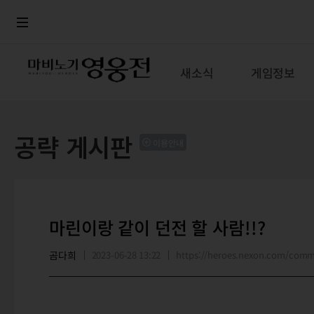
로그인
메뉴
본문
새소식
게임정보
공략 게시판
이용안내
마린이랑 같이 던전 할 사람!!?
곰다희
2023-06-28 13:22
https://heroes.nexon.com/com