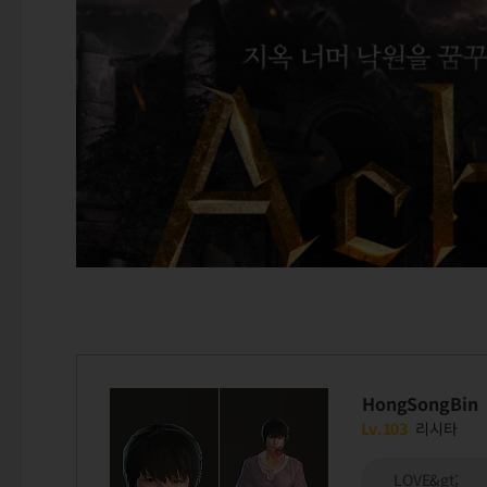
HongSongBin
Lv.103
리시타
LOVE&gt;