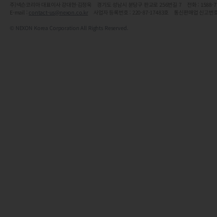
주)넥슨코리아 대표이사 강대현·김정욱 경기도 성남시 분당구 판교로 256번길 7 전화 : 1588-7701 
E-mail :
contact-us@nexon.co.kr
사업자 등록번호 : 220-87-17483호 통신판매업 신고번호
© NEXON Korea Corporation All Rights Reserved.