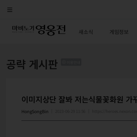
로그인
메뉴
본문
새소식
게임정보
공략 게시판
이용안내
이미지상단 잘봐 저는식물꽃화원 가
HongSongBin
2023-06-29 11:56
https://heroes.nexon.