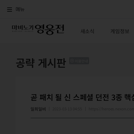
로그인
메뉴
본문
메뉴
새소식
게임정보
공략 게시판
이용안내
곧 패치 될 신 스페셜 던전 3종 핵
일희일비
2023-03-13 04:55
https://heroes.nexon.c