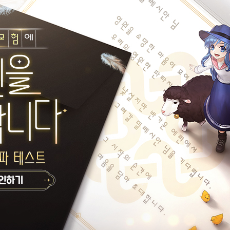
재선거 당일투표 수개표!!
너무너무 따뜻해
사월백야
라비네가족
게시