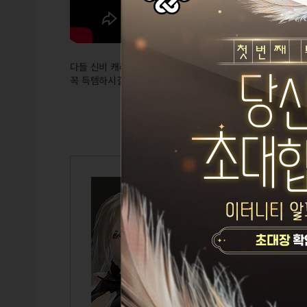
다들 신비 캐러 많이들 가실텐데
꼭 득템하시길 기원합니다!
일희일비
Lv.125
벨라
부정선거 
TITLE
GUILD
CAIRDE