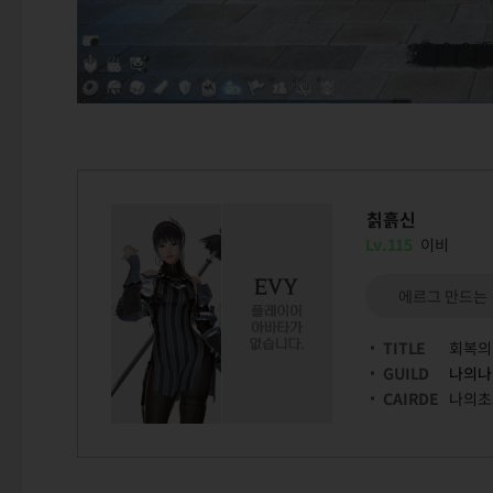
칡흙신
Lv.115
이비
에르그 만드는
TITLE
회복의
GUILD
나의나
CAIRDE
나의초