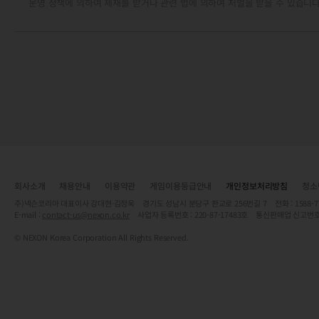
운영 정책에 의하여 제재를 받거나 관련 법에 의하여 처벌을 받을 수 있습니다
회사소개
채용안내
이용약관
게임이용등급안내
개인정보처리방침
청소
주)넥슨코리아 대표이사 강대현·김정욱 경기도 성남시 분당구 판교로 256번길 7 전화 : 1588-7701 
E-mail :
contact-us@nexon.co.kr
사업자 등록번호 : 220-87-17483호 통신판매업 신고번호
© NEXON Korea Corporation All Rights Reserved.