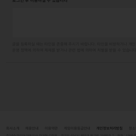
로그인 후 이용하실 수 있습니다
글을 등록하실 때는 타인을 존중해 주시기 바랍니다. 타인을 비방하거나 개인
운영 정책에 의하여 제재를 받거나 관련 법에 의하여 처벌을 받을 수 있습니다
회사소개
채용안내
이용약관
게임이용등급안내
개인정보처리방침
청소
주)넥슨코리아 대표이사 강대현·김정욱 경기도 성남시 분당구 판교로 256번길 7 전화 : 1588-7701 