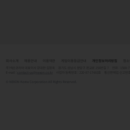
회사소개
채용안내
이용약관
게임이용등급안내
개인정보처리방침
청소
주)넥슨코리아 대표이사 강대현·김정욱 경기도 성남시 분당구 판교로 256번길 7 전화 : 1588-7701 
E-mail :
contact-us@nexon.co.kr
사업자 등록번호 : 220-87-17483호 통신판매업 신고번호
© NEXON Korea Corporation All Rights Reserved.