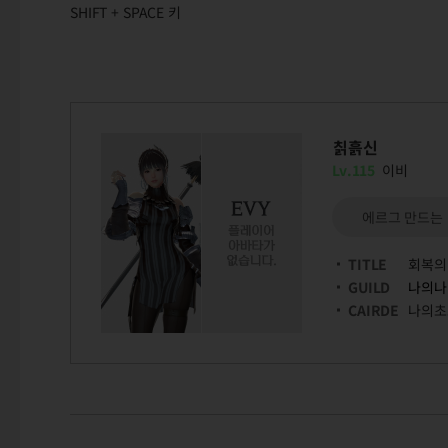
SHIFT + SPACE 키
칡흙신
Lv.115
이비
에르그 만드는
TITLE
회복의
GUILD
나의나
CAIRDE
나의초