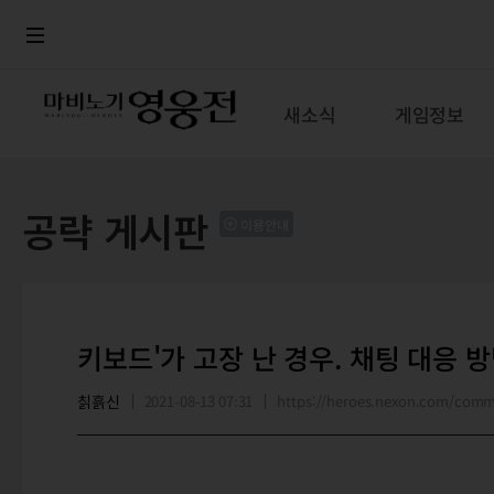
로그인
메뉴
본문
새소식
게임정보
공략 게시판
이용안내
키보드'가 고장 난 경우. 채팅 대응 
칡흙신
2021-08-13 07:31
https://heroes.nexon.com/com