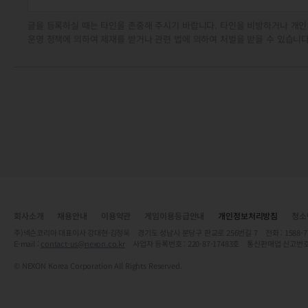
글을 등록하실 때는 타인을 존중해 주시기 바랍니다. 타인을 비방하거나 개인
운영 정책에 의하여 제재를 받거나 관련 법에 의하여 처벌을 받을 수 있습니다
회사소개
채용안내
이용약관
게임이용등급안내
개인정보처리방침
청소
주)넥슨코리아 대표이사 강대현·김정욱 경기도 성남시 분당구 판교로 256번길 7 전화 : 1588-7701 
E-mail :
contact-us@nexon.co.kr
사업자 등록번호 : 220-87-17483호 통신판매업 신고번호
© NEXON Korea Corporation All Rights Reserved.