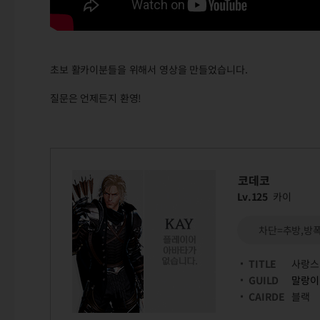
초보 활카이분들을 위해서 영상을 만들었습니다.
질문은 언제든지 환영!
코데코
Lv.125
카이
차단=추방,방
TITLE
사랑스
GUILD
말랑이
CAIRDE
블랙