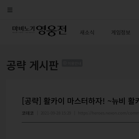
로그인
메뉴
본문
새소식
게임정보
공략 게시판
이용안내
[공략] 활카이 마스터하자! ~뉴비 활
코데코
2021-09-28 15:29
https://heroes.nexon.com/com