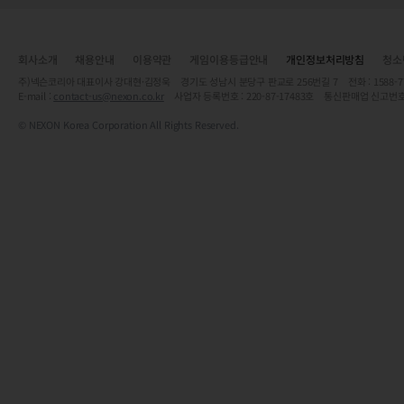
회사소개
채용안내
이용약관
게임이용등급안내
개인정보처리방침
청소
주)넥슨코리아 대표이사 강대현·김정욱 경기도 성남시 분당구 판교로 256번길 7 전화 : 1588-7701 
E-mail :
contact-us@nexon.co.kr
사업자 등록번호 : 220-87-17483호 통신판매업 신고번호
© NEXON Korea Corporation All Rights Reserved.