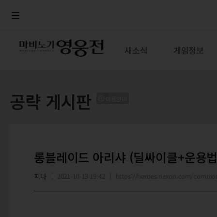
로그인
메뉴
본문
새소식
게임정보
공략 게시판
이용안내
롱블레이드 아리샤 (딜싸이클+운용법
지나
2021-10-13 19:42
https://heroes.nexon.com/commo