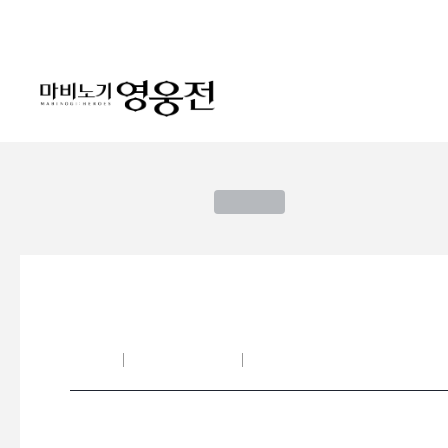
로그인
메뉴
본문
새소식
게임정보
공략 게시판
이용안내
이상한 여행자의 레이드 자판기! - 
칡흙신
2020-10-10 01:55
https://heroes.nexon.com/comm