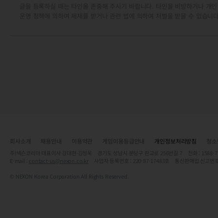
글을 등록하실 때는 타인을 존중해 주시기 바랍니다. 타인을 비방하거나 개인
운영 정책에 의하여 제재를 받거나 관련 법에 의하여 처벌을 받을 수 있습니다
회사소개
채용안내
이용약관
게임이용등급안내
개인정보처리방침
청소
주)넥슨코리아 대표이사 강대현·김정욱 경기도 성남시 분당구 판교로 256번길 7 전화 : 1588-7701 
E-mail :
contact-us@nexon.co.kr
사업자 등록번호 : 220-87-17483호 통신판매업 신고번호
© NEXON Korea Corporation All Rights Reserved.