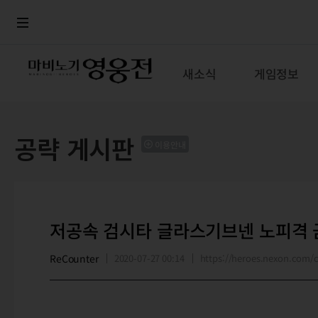
로그인
메뉴
본문
새소식
게임정보
공략 게시판
이용안내
저공속 검시타 글라스기브넨 노피격 
ReCounter
2020-07-27 00:14
https://heroes.nexon.com