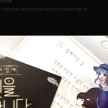
내로 시전돼지 않으면 피격당하거나 딜량이 낮아짐.
사용 가능