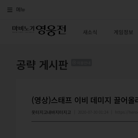
로그인
메뉴
본문
메뉴
새소식
게임정보
공략 게시판
이용안내
(영상)스태프 이비 데미지 끌어올
옷터지고내바지터지고
2020-07-30 01:24
https://he