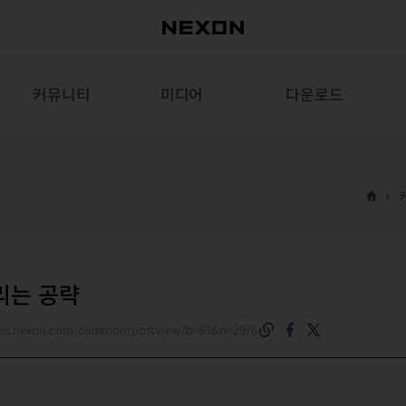
커뮤니티
미디어
다운로드
리는 공략
roes.nexon.com/common/postview?b=63&n=2976