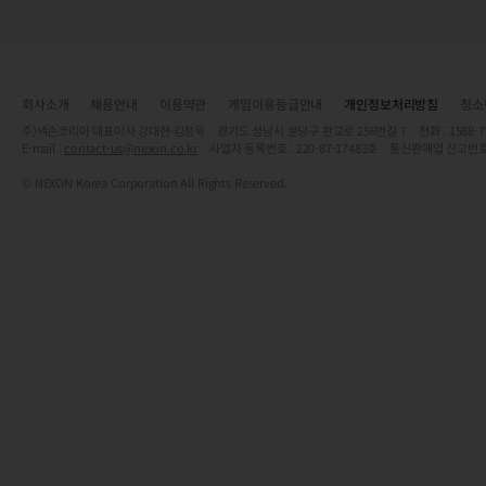
회사소개
채용안내
이용약관
게임이용등급안내
개인정보처리방침
청소
주)넥슨코리아 대표이사 강대현·김정욱 경기도 성남시 분당구 판교로 256번길 7 전화 : 1588-7701 
E-mail :
contact-us@nexon.co.kr
사업자 등록번호 : 220-87-17483호 통신판매업 신고번호
© NEXON Korea Corporation All Rights Reserved.