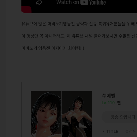
유튜브에 많은 마비노기영웅전 공략과 신규 복귀유저분들을 위해 
이 영상만 꼭 아니더라도, 제 유튜브 채널 들어가보시면 수많은 
마비노기 영웅전 아자아자 화이팅!!!
쑤메벨
Lv.110
벨
방송 안합니다
TITLE
설정된