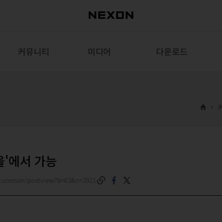
커뮤니티
미디어
다운로드
을'에서 가능
m/common/postview?b=63&n=2921