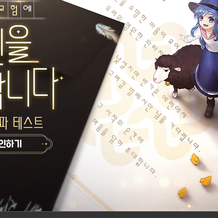
만드는
회복의 요정
나의나라
나의초코
게시