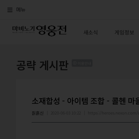
로그인
메뉴
본문
메뉴
새소식
게임정보
공략 게시판
이용안내
소재합성 - 아이템 조합 - 콜헨 마
칡흙신
2020-06-03 10:22
https://heroes.nexon.co