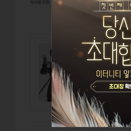
아이템 조합 - 교체 조합 - 소재 합성 - 아이템 분해
칡흙신
Lv.115
이비
에르그 
TITLE
GUILD
CAIRDE