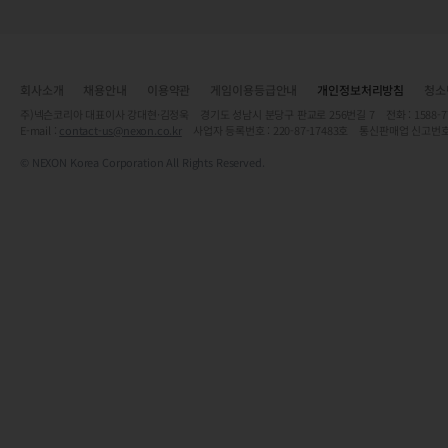
회사소개
채용안내
이용약관
게임이용등급안내
개인정보처리방침
청소
주)넥슨코리아 대표이사 강대현·김정욱 경기도 성남시 분당구 판교로 256번길 7 전화 : 1588-7701 
E-mail :
contact-us@nexon.co.kr
사업자 등록번호 : 220-87-17483호 통신판매업 신고번호
© NEXON Korea Corporation All Rights Reserved.