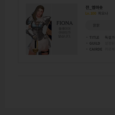
전_엠마숏
Lv.100
피오나
핡핡
TITLE
독설가
GUILD
설정된
CAIRDE
카르제