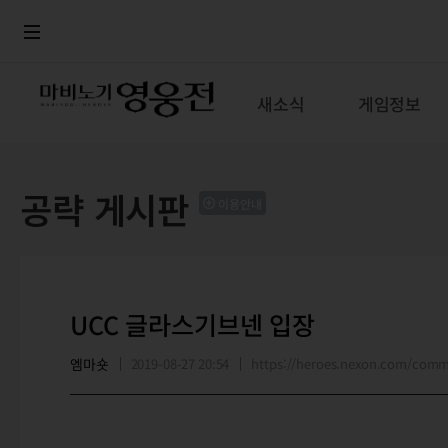
로그인
메뉴
본문
새소식
게임정보
공략 게시판
이용안내
UCC 글라스기브넨 입장
엠마숏
2019-08-27 20:54
https://heroes.nexon.com/com