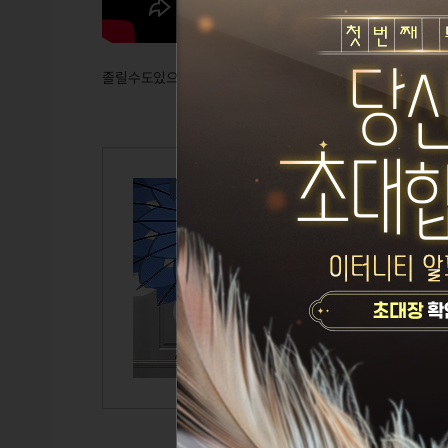
졸릴수도있으므로 주의가 필요함
별님유우
Lv.125
린
설정된 
TITLE
GUILD
CAIRDE