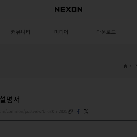
커뮤니티
미디어
다운로드
 설명서
.com/common/postview?b=63&n=2825