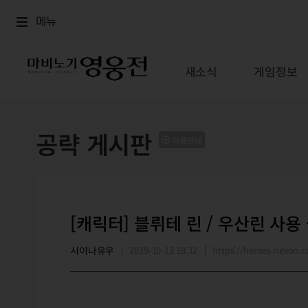
로그인
메뉴
본문
메뉴
새소식
게임정보
공략 게시판
이용안내
[캐릭터] 블뤼테 린 / 우산린 사용
시이나유우
2019-10-13 18:32
https://heroes.nexon