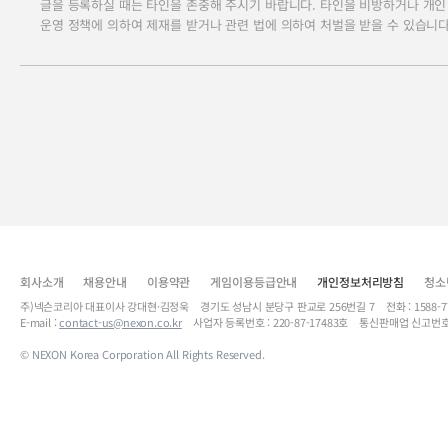
글을 등록하실 때는 타인을 존중해 주시기 바랍니다. 타인을 비방하거나 개인
운영 정책에 의하여 제재를 받거나 관련 법에 의하여 처벌을 받을 수 있습니다
회사소개
채용안내
이용약관
게임이용등급안내
개인정보처리방침
청소
주)넥슨코리아 대표이사 강대현·김정욱 경기도 성남시 분당구 판교로 256번길 7 전화 : 1588-7701 
E-mail :
contact-us@nexon.co.kr
사업자 등록번호 : 220-87-17483호 통신판매업 신고번호
© NEXON Korea Corporation All Rights Reserved.