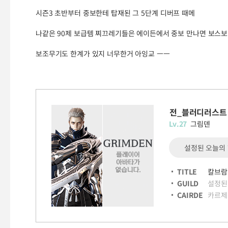
시즌3 초반부터 중보한테 탑재된 그 5단계 디버프 때메
나같은 90제 보급템 찌끄레기들은 에이든에서 중보 만나면 보스보다
보조무기도 한계가 있지 너무한거 아잉교 ㅡㅡ
전_블러디러스트
Lv.27
그림덴
설정된 오늘의
TITLE
칼브람
GUILD
설정된
CAIRDE
카르제