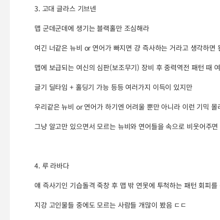
3. 고대 글라스 기브넨
맵 군데군데에 생기는 블랙홀만 조심해라
여긴 너같은 뉴비 or 연어가 빠지면 걍 즉사하는 거라고 생각하면
맵에 보급되는 여신의 심판(보조무기) 장비 후 중력역전 패턴 때 
글기 딜타임 + 홀딩기 가능 등등 여러가지 이득이 있지만
우리같은 뉴비 or 연어가 하기엔 어려울 뿐만 아니라 이런 기믹 몰
그냥 알고만 있으면서 모르는 뉴비와 연어들을 속으로 비웃어주면
4. 루 라바다
얘 즉사기인 기습돌격 죽창 후 맵 밖 연못에 투척하는 패턴 회피를 
지강 고인물들 중에도 모르는 사람들 개많이 봤음 ㄷㄷ