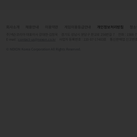
회사소개
채용안내
이용약관
게임이용등급안내
개인정보처리방침
청소
주)넥슨코리아 대표이사 강대현·김정욱 경기도 성남시 분당구 판교로 256번길 7 전화 : 1588-7701 
E-mail :
contact-us@nexon.co.kr
사업자 등록번호 : 220-87-17483호 통신판매업 신고번호
© NEXON Korea Corporation All Rights Reserved.