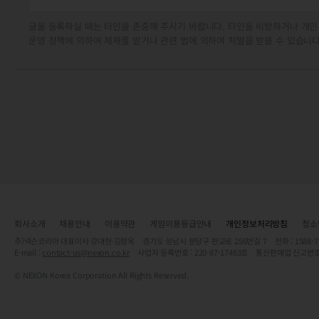
글을 등록하실 때는 타인을 존중해 주시기 바랍니다. 타인을 비방하거나 개인
운영 정책에 의하여 제재를 받거나 관련 법에 의하여 처벌을 받을 수 있습니다
회사소개
채용안내
이용약관
게임이용등급안내
개인정보처리방침
청소
주)넥슨코리아 대표이사 강대현·김정욱 경기도 성남시 분당구 판교로 256번길 7 전화 : 1588-7701 
E-mail :
contact-us@nexon.co.kr
사업자 등록번호 : 220-87-17483호 통신판매업 신고번호
© NEXON Korea Corporation All Rights Reserved.