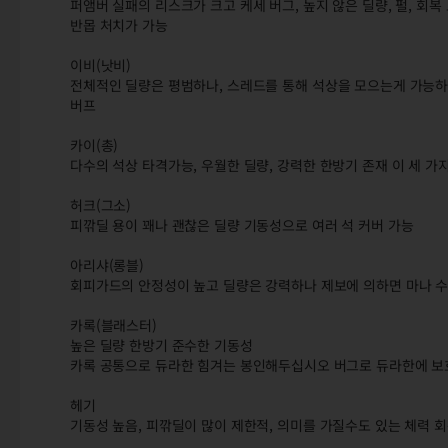
퍼앰버 실패의 리스크가 크고 케세 버그, 높지 않은 딜량, 펄, 회
반몹 처치가 가능
이비(낫비)
전체적인 딜량은 평범하나, 스레드를 통해 석상을 모으는게 가능하여
버프
카이(총)
다수의 석상 타격가능, 우월한 딜량, 강력한 한방기 존재 이 세 
허크(그소)
피깎딜 용이 꽤나 괜찮은 딜량 기동성으로 여러 석 커버 가능
아리샤(롱블)
회피가드의 안정성이 높고 딜량은 강력하나 제보에 의하면 마나 
카록(블래스터)
높은 딜량 한방기 준수한 기동성
카록 공통으로 듀라한 힘겨는 봉인해두십시오 버그로 듀라한에 보
헤기
기동성 높음, 피깎딜이 많이 제한적, 의미를 가질수도 있는 체력 