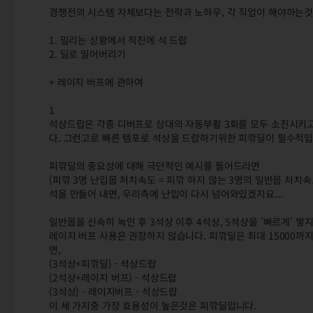
경쟁전의 시스템 자체보다는 전략과 노하우, 각 직업이 해야하는것
1. 밀리는 상황에서 적진에 석 드랍
2. 딜로 밀어버리기
+ 레이지 버프에 관하여
1
석상드랍은 각종 디버프로 상대의 자동부활 3회를 모두 소진시키고
다. 그런고로 빠른 템포로 석상을 드랍하기위한 피깎딜이 필수적
피깎딜의 중요성에 대해 극단적인 예시를 들어드리면
(피깎 3명 난입몹 처치속도 = 피깎 하지 않는 3명의 일반몹 처치
석을 만들어 내면, 우리측에 난입이 다시 넘어와있겠지요...
일반몹을 신속히 녹인 후 3석상 이후 4석상, 5석상을 '빠르게' 
레이지 버프 사용은 권장하지 않습니다. 피깎딜은 최대 15000까지
면,
(3석상+피깎딜) - 석상드랍
(2석상+레이지 버프) - 석상드랍
(3석상) - 레이지버프 - 석상드랍
이 세 가지중 가장 효용성이 높은것은 피깎딜입니다.