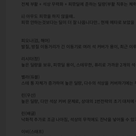
전체 부활 + 석상 무력화 + 피깎딜에 준하는 딜량(부활 직후는 
ii) 아무도 피깎을 하지 않을때..
피깎 안하는것보다는 딜이 더 잘 나옵니다만.. 현재 메타로 보았을
피오나(검, 해머)
발질, 방질 이동거리가 긴 이동기로 여러 석 커버가 용이, 최근 이
리시타(창)
높은 딜량을 보유, 피깎딜 용이, 스테무한, 퓨리로 가까운 2개의 
벨라(듀블)
스테 통 자체가 증가하여 높은 딜량, 다수의 석상을 커버하기에는 
린(우산)
높은 딜량, 다만 석상 커버 문제로, 상대의 1번전략의 초기 대처에 
린(배글)
낙화적 추가로 조금 나아짐, 석상의 무적에도 진낙을 넣어둘 수 
이비(스태프)