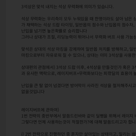
3석상은 맞석 내지는 석상 무력화에 의미가 있습니다.
석상 무력화는 우리측이 모두 누워있을 때 한명이라도 살아 남은 
가 채택하는 석상 드랍 타이밍, 일반몹의 점수와 난입몹의 점수차
난입을 넘기면 높은확률로 승리합니다
그러나 상대가 조절, 리딩능력이 뛰어나서 무력화 버프 사용 가능
맞석은 상대의 석상 마킹을 강제하여 일반몹 처치를 방해하고, 일
마킹으로부터 자유로워 질 수 있으나, 상대는 이미 3석상을 사용
상대편의 관점에서) 3석상 드랍 이후, 4석상을 만들것인가 혹은 
과 유사한 맥락으로, 레이지버프+무력화보다는 피깎딜의 효용이 
난입을 큰 탈 없이 넘겼다면 방어막이 사라진 석상을 철저해주시고
없을것입니다
레이지버프에 관하여)
1번 전략의 중반부에서 말씀드린바와 같이 딜뻥을 위해서 레이지
그렇다면 언제 사용하는것이 적절한가?에 대해 말씀드리고자 합
i) 2번 전략으로 진행하던 중 혼자만 살아있는 상태이고, 밀리는 