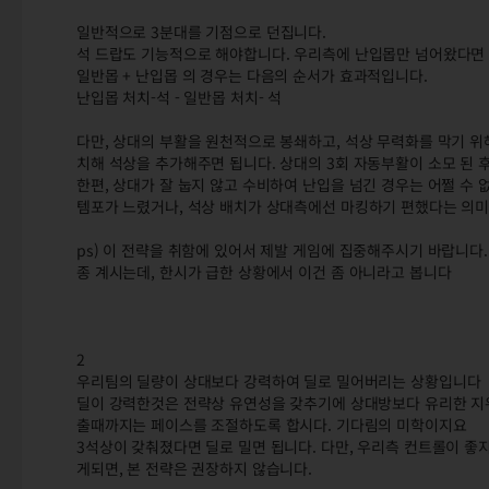
일반적으로 3분대를 기점으로 던집니다.
석 드랍도 기능적으로 해야합니다. 우리측에 난입몹만 넘어왔다면 
일반몹 + 난입몹 의 경우는 다음의 순서가 효과적입니다.
난입몹 처치-석 - 일반몹 처치- 석
다만, 상대의 부활을 원천적으로 봉쇄하고, 석상 무력화를 막기 
치해 석상을 추가해주면 됩니다. 상대의 3회 자동부활이 소모 된
한편, 상대가 잘 눕지 않고 수비하여 난입을 넘긴 경우는 어쩔 수
템포가 느렸거나, 석상 배치가 상대측에선 마킹하기 편했다는 의
ps) 이 전략을 취함에 있어서 제발 게임에 집중해주시기 바랍니다
종 계시는데, 한시가 급한 상황에서 이건 좀 아니라고 봅니다
2
우리팀의 딜량이 상대보다 강력하여 딜로 밀어버리는 상황입니다
딜이 강력한것은 전략상 유연성을 갖추기에 상대방보다 유리한 지위
출때까지는 페이스를 조절하도록 합시다. 기다림의 미학이지요
3석상이 갖춰졌다면 딜로 밀면 됩니다. 다만, 우리측 컨트롤이 좋
게되면, 본 전략은 권장하지 않습니다.