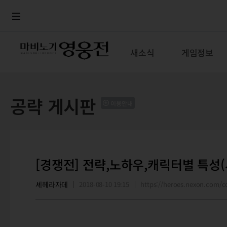
로그인
메뉴
본문
새소식
게임정보
공략 게시판
이용안내
[경쟁전] 전략,노하우,캐릭터별 특성
셰헤라자데
2018-08-10 19:15
https://heroes.nexon.com