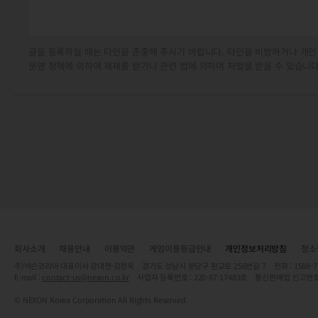
글을 등록하실 때는 타인을 존중해 주시기 바랍니다. 타인을 비방하거나 개인
운영 정책에 의하여 제재를 받거나 관련 법에 의하여 처벌을 받을 수 있습니다
회사소개
채용안내
이용약관
게임이용등급안내
개인정보처리방침
청소
주)넥슨코리아 대표이사 강대현·김정욱 경기도 성남시 분당구 판교로 256번길 7 전화 : 1588-7701 
E-mail :
contact-us@nexon.co.kr
사업자 등록번호 : 220-87-17483호 통신판매업 신고번호
© NEXON Korea Corporation All Rights Reserved.