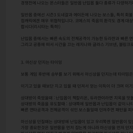
경쟁전에 나오는 몬스터들은 일반몹 난입몹 둘다 종류가 다양하기
일반몹 중에선 시즌3 도네갈과 에이든에 나오는 보스들, 특히 회
접캐릭에겐 매우 위협적입니다. 코메스의 죽음의 환각도 경계 대상
합시다(리시타는 특히!)
난입몹 중에서는 빠른 속도의 전체공격이 가능한 듀라한과 빠른 연
그리고 공중에 떠서 시간을 끄는 레지나와 글라스 기브넨, 블링크로
3. 마신상 던지는 타이밍
보통 게임 후반에 승부를 보기 위해서 마신상을 던지는데 타이밍은
이기고 있을 때보단 지고 있을 때 던져서 얻는 이득이 더 크며 
상대방이 죽었을때 : 난입몹이 젝칼리온, 듀라한이라면 지옥을 맛
상대방의 죽음을 유도할때 : 상대쪽에 일반몹과 난입몹이 같이 나
빠른 연타공격과 전체공격이 섞인 보스들일때 던져주면 패턴을 피
마신상을 던질때는 상대방에 난입몹이 있고 우리쪽엔 일반몹이 있
가장 중요한것은 일반몹을 먼저 잡는게 아니라 마신상을 먼저 던