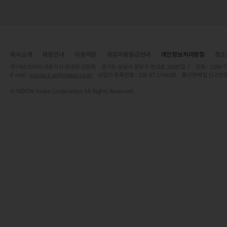
회사소개
채용안내
이용약관
게임이용등급안내
개인정보처리방침
청소
주)넥슨코리아 대표이사 강대현·김정욱 경기도 성남시 분당구 판교로 256번길 7 전화 : 1588-7701 
E-mail :
contact-us@nexon.co.kr
사업자 등록번호 : 220-87-17483호 통신판매업 신고번호
© NEXON Korea Corporation All Rights Reserved.