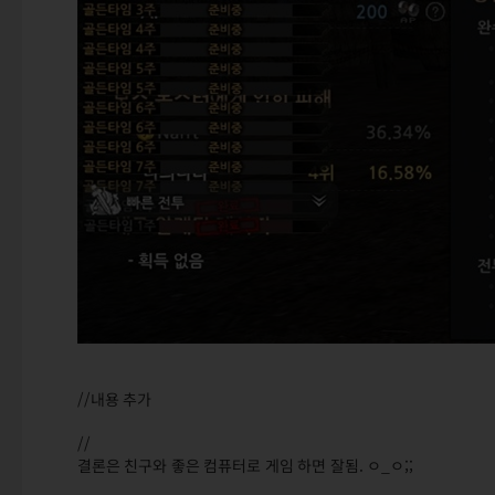
//내용 추가
//
결론은 친구와 좋은 컴퓨터로 게임 하면 잘됨. ㅇ_ㅇ;;