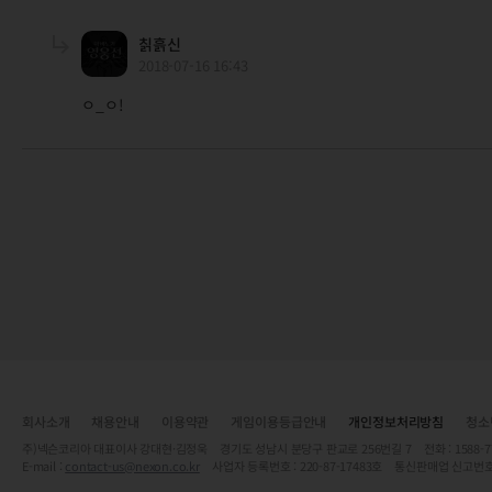
칡흙신
2018-07-16 16:43
ㅇ_ㅇ!
회사소개
채용안내
이용약관
게임이용등급안내
개인정보처리방침
청소
주)넥슨코리아 대표이사 강대현·김정욱 경기도 성남시 분당구 판교로 256번길 7 전화 : 1588-7701 
E-mail :
contact-us@nexon.co.kr
사업자 등록번호 : 220-87-17483호 통신판매업 신고번호