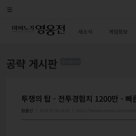
로그인
메뉴
본문
새소식
게임정보
공략 게시판
이용안내
투쟁의 탑 - 전투경험치 1200만 - 
칡흙신
2018-07-16 14:01
https://heroes.nexon.com/com