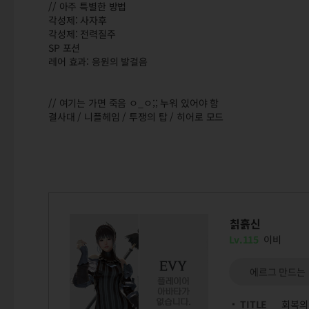
// 아주 특별한 방법
각성제: 사자후
각성제: 전력질주
SP 포션
레어 효과: 응원의 발걸음
// 여기는 가면 죽음 ㅇ_ㅇ;; 누워 있어야 함
결사대 / 니플헤임 / 투쟁의 탑 / 히어로 모드
칡흙신
Lv.115
이비
에르그 만드는
TITLE
회복의