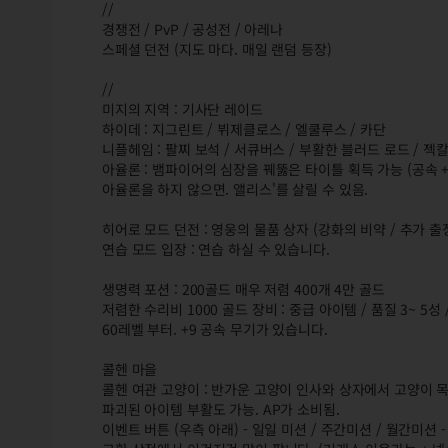
//
경쟁전 / PvP / 공성전 / 아레나
스페셜 던전 (지도 마다. 매일 랜덤 등장)
//
미지의 지역 : 기사단 레이드
하이데 : 지그린트 / 뷔제클로스 / 엘쿨루스 / 카단
니플헤임 : 팔찌 보석 / 서큐버스 / 부활한 블러드 로드 / 젝
아율론 : 뱀파이어의 심장을 꿰뚫은 타이틀 획득 가능 (공속 +
아율론을 하지 않으면. 앨리스'를 살릴 수 있음.
히어로 모드 던전 : 영웅의 물품 상자 (강화의 비약 / 추가 출정권
연습 모드 입장 : 연습 하실 수 있습니다.
생명력 포션 : 200골드 매우 저렴 400개 4만 골드
저렴한 수리비 1000 골드 장비 : 중급 아이템 / 품질 3~ 5성 /
60레벨 부터. +9 공속 무기가 있습니다.
콜헨 마을
콜헨 여관 고양이 : 반가운 고양이 인사와 상자에서 고양이 
파괴된 아이템 부활도 가능. AP가 소비됨.
이벤트 버튼 (우측 아래) - 일일 미션 / 주간미션 / 월간미션