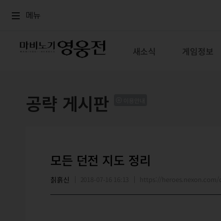
로그인
메뉴
본문
메뉴
새소식
게임정보
공략 게시판
이용안내
모든 던전 지도 정리
칡흙신
2018-07-16 16:13
https://heroes.nexon.co