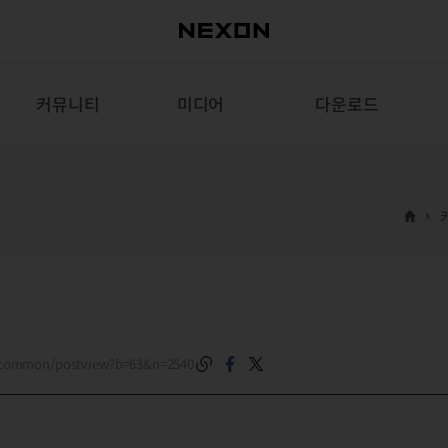
커뮤니티
미디어
다운로드
m/common/postview?b=63&n=2540