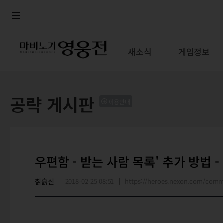
로그인
메뉴
본문
새소식
게임정보
공략 게시판
이용안내
우편함 - 받는 사람 목록' 추가 방법 
칡흙신
2018-02-25 08:51
https://heroes.nexon.com/com