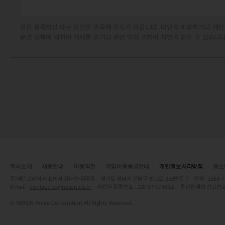
글을 등록하실 때는 타인을 존중해 주시기 바랍니다. 타인을 비방하거나 개인
운영 정책에 의하여 제재를 받거나 관련 법에 의하여 처벌을 받을 수 있습니다
회사소개
채용안내
이용약관
게임이용등급안내
개인정보처리방침
청소
주)넥슨코리아 대표이사 강대현·김정욱 경기도 성남시 분당구 판교로 256번길 7 전화 : 1588-7701 
E-mail :
contact-us@nexon.co.kr
사업자 등록번호 : 220-87-17483호 통신판매업 신고번호
© NEXON Korea Corporation All Rights Reserved.