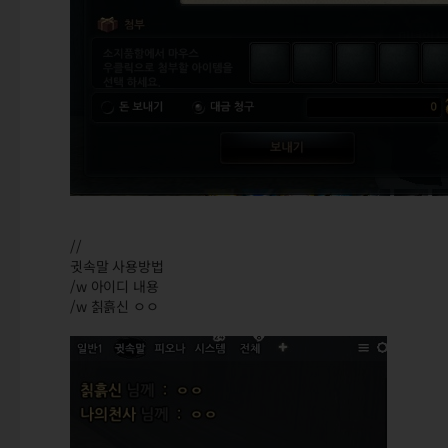
//
귓속말 사용방법
/w 아이디 내용
/w 칡흙신 ㅇㅇ