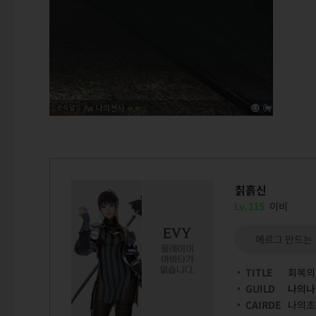
칡흙신
Lv.115
이비
에르그 만드는
TITLE
회복의
GUILD
나의나
CAIRDE
나의초