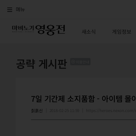
로그인
메뉴
본문
메뉴
새소식
게임정보
공략 게시판
이용안내
7일 기간제 소지품함 - 아이템 몰
칡흙신
2018-02-25 11:59
https://heroes.nexon.co