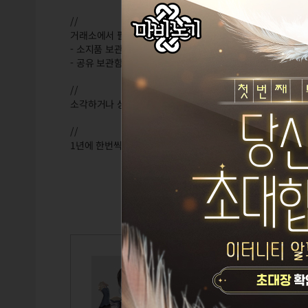
//
거래소에서 팔기도 하는데. 많이 비쌉니다. ㅇ_ㅇ;;
- 소지품 보관함 (무제한): 1500만 골드 ~ 4500만 골드??
- 공유 보관함 : 800만 골드??
//
소각하거나 상점에 파는 방법도 있습니다.
//
1년에 한번씩 이벤트 때. 소지품함 확장권 (무제한)을 주기도
칡흙신
Lv.115
이비