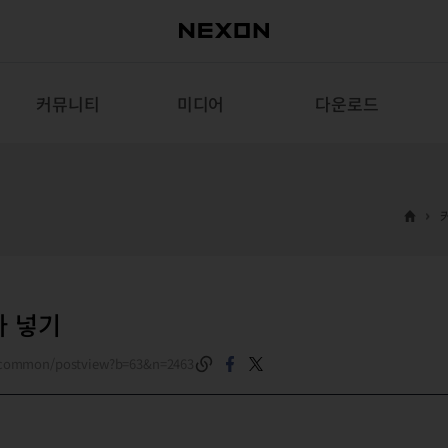
커뮤니티
미디어
다운로드
아 넣기
m/common/postview?b=63&n=2463