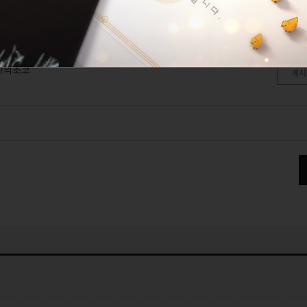
만드는
회복의 요정
나의나라
나의초코
게시