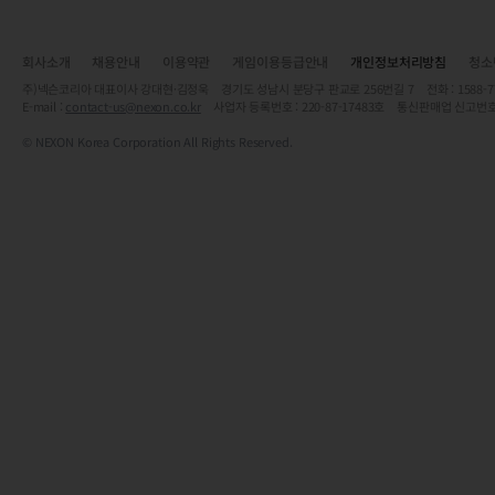
회사소개
채용안내
이용약관
게임이용등급안내
개인정보처리방침
청소
주)넥슨코리아 대표이사 강대현·김정욱 경기도 성남시 분당구 판교로 256번길 7 전화 : 1588-7701 
E-mail :
contact-us@nexon.co.kr
사업자 등록번호 : 220-87-17483호 통신판매업 신고번호
© NEXON Korea Corporation All Rights Reserved.