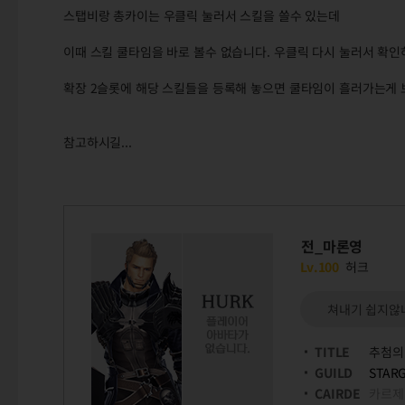
스탭비랑 총카이는 우클릭 눌러서 스킬을 쓸수 있는데
이때 스킬 쿨타임을 바로 볼수 없습니다. 우클릭 다시 눌러서 확인하
확장 2슬롯에 해당 스킬들을 등록해 놓으면 쿨타임이 흘러가는게 보
참고하시길...
전_마론영
Lv.100
허크
쳐내기 쉽지않네
TITLE
추첨의
GUILD
STAR
CAIRDE
카르제