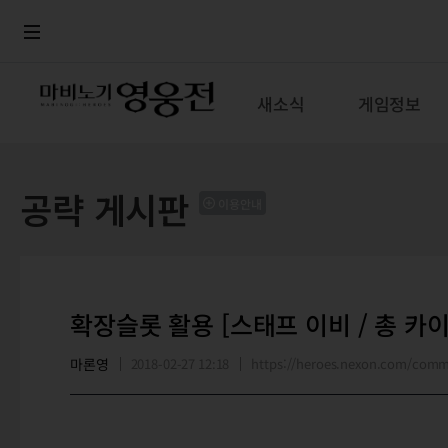
로그인
메뉴
본문
새소식
게임정보
공략 게시판
이용안내
확장슬롯 활용 [스태프 이비 / 총 카이
마론영
2018-02-27 12:18
https://heroes.nexon.com/com