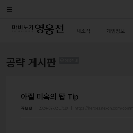
로그인
메뉴
본문
새소식
게임정보
공략 게시판
이용안내
아켈 미혹의 탑 Tip
뀨뽀뽀
2024-07-02 17:19
https://heroes.nexon.com/com