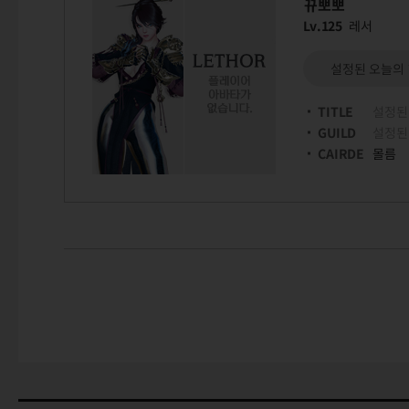
뀨뽀뽀
Lv.125
레서
설정된 오늘의
TITLE
설정된
GUILD
설정된
CAIRDE
몰름