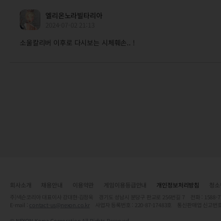
엘리온노라빌타리아
2024-07-02 21:13
소울칼리버 이후로 다시보는 시체훼손.. !
회사소개
채용안내
이용약관
게임이용등급안내
개인정보처리방침
청소
주)넥슨코리아 대표이사 강대현·김정욱 경기도 성남시 분당구 판교로 256번길 7 전화 : 1588-7701 
E-mail :
contact-us@nexon.co.kr
사업자 등록번호 : 220-87-17483호 통신판매업 신고번호
© NEXON Korea Corporation All Rights Reserved.