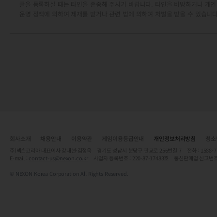
글을 등록하실 때는 타인을 존중해 주시기 바랍니다. 타인을 비방하거나 개인
운영 정책에 의하여 제재를 받거나 관련 법에 의하여 처벌을 받을 수 있습니다
회사소개
채용안내
이용약관
게임이용등급안내
개인정보처리방침
청소
주)넥슨코리아 대표이사 강대현·김정욱 경기도 성남시 분당구 판교로 256번길 7 전화 : 1588-7701 
E-mail :
contact-us@nexon.co.kr
사업자 등록번호 : 220-87-17483호 통신판매업 신고번호
© NEXON Korea Corporation All Rights Reserved.