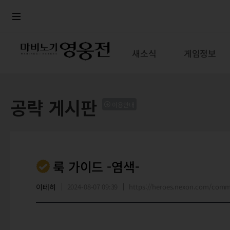
로그인
메뉴
본문
새소식
게임정보
공략 게시판
이용안내
룩 가이드 -염색-
이테히
2024-08-07 09:39
https://heroes.nexon.com/com