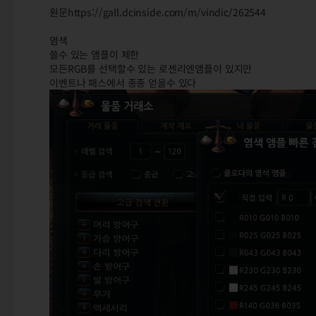
원문https://gall.dcinside.com/m/vindic/262544
염색
쓸수 있는 앰플이 제한
모든RGB를 선택할수 있는 로센리엔앰플이 있지만
이벤트나 패스에서 종종 얻을수 있다