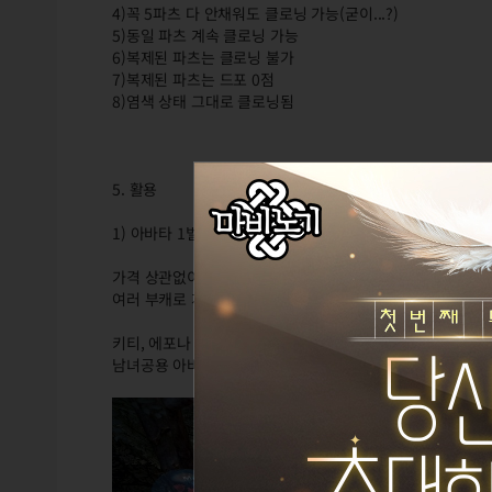
4)꼭 5파츠 다 안채워도 클로닝 가능(굳이...?)
5)동일 파츠 계속 클로닝 가능
6)복제된 파츠는 클로닝 불가
7)복제된 파츠는 드포 0점
8)염색 상태 그대로 클로닝됨
5. 활용
1) 아바타 1벌 사서 모두 입기
가격 상관없이 마음에 드는 아바타 1벌을 삽니다.
여러 부캐로 계속 클로닝해서 계정 내에 다 퍼뜨려 주는 방법
키티, 에포나 등의 인기 아바타 권장
남녀공용 아바타라면 모든 부캐 착용 가능