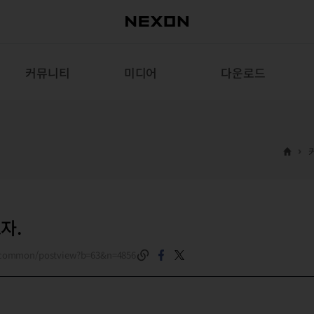
커뮤니티
미디어
다운로드
자.
m/common/postview?b=63&n=4856