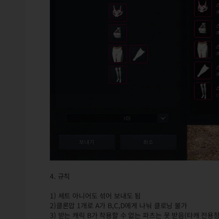
4. 규칙
1) 세트 아니어도 섞어 보내도 됨
2)클론압 1개로 A가 B,C,D에게 나눠 클로닝 불가
3) 받는 캐릭 B가 착용할 수 없는 파츠는 못 받음(타캐 전용