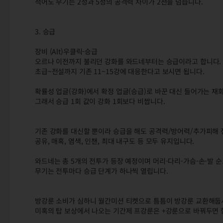
적어도 무기는 2성과 5성의 공격력 차이가 2천을 넘습니다.
3. 승급
장비 (Alt)우클릭-승급
오르나 이전까지 불리던 강화를 와드네부터는 승급이라고 합니다.
초급~전설까지 기존 11~15강에 대응한다고 보시면 됩니다.
확률성 업글(강화)에서 확정 업글(승급)로 바꾼 대신 들어가는 
그래서 승급 1회 값이 강화 1회보다 비쌉니다.
기존 강화를 대신할 뿐이라 승급을 해도 공격력/방어력/추가피해 
공유, 매혹, 염색, 인챈, 최대 내구도 등 모두 유지입니다.
와드네는 총 5개의 전투가 등장 예정이며 머리-다리-가슴-손-발 
무기는 전투마다 승급 단계가 하나씩 열립니다.
방강룬 소비가 심하니 월간미션 티켓으로 틈틈이 방강룬 교환해둡
미혹의 탑 보상에서 나오는 기간제 프강룬은 +강룬으로 바꿔두면 