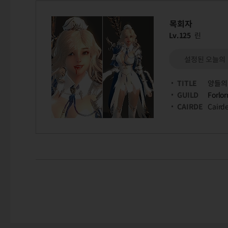
목회자
Lv.125
린
설정된 오늘의
TITLE
양들의
GUILD
Forlor
CAIRDE
Caird