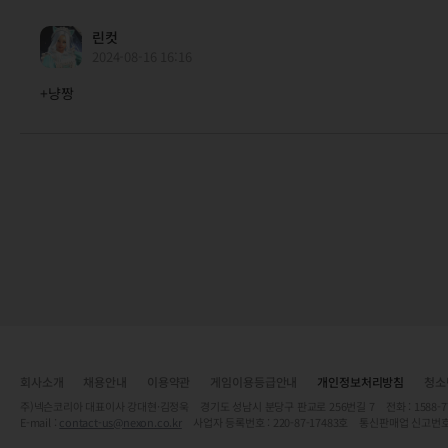
린컷
2024-08-16 16:16
+냥짱
회사소개
채용안내
이용약관
게임이용등급안내
개인정보처리방침
청소
주)넥슨코리아 대표이사 강대현·김정욱 경기도 성남시 분당구 판교로 256번길 7 전화 : 1588-7701 
E-mail :
contact-us@nexon.co.kr
사업자 등록번호 : 220-87-17483호 통신판매업 신고번호