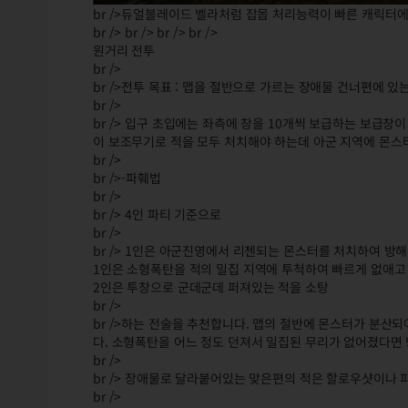
br />듀얼블레이드 벨라처럼 잡몹 처리능력이 빠른 캐릭터
br /> br /> br /> br />
원거리 전투
br />
br />전투 목표 : 맵을 절반으로 가르는 장애물 건너편에 있
br />
br /> 입구 초입에는 좌측에 창을 10개씩 보급하는 보급
이 보조무기로 적을 모두 처치해야 하는데 아군 지역에 몬스
br />
br />-파훼법
br />
br /> 4인 파티 기준으로
br />
br /> 1인은 아군진영에서 리젠되는 몬스터를 처치하여 방
1인은 소형폭탄을 적의 밀집 지역에 투척하여 빠르게 없애고
2인은 투창으로 군데군데 퍼져있는 적을 소탕
br />
br />하는 전술을 추천합니다. 맵의 절반에 몬스터가 분산
다. 소형폭탄을 어느 정도 던져서 밀집된 무리가 없어졌다면 
br />
br /> 장애물로 달라붙어있는 맞은편의 적은 할로우샷이나 
br />