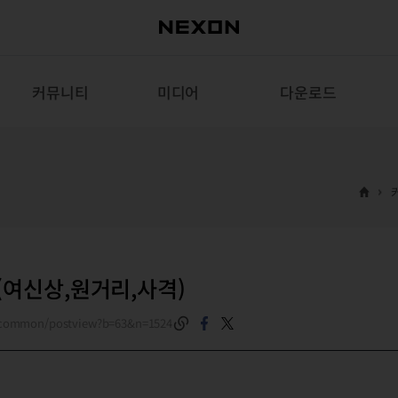
커뮤니티
미디어
다운로드
(여신상,원거리,사격)
m/common/postview?b=63&n=1524