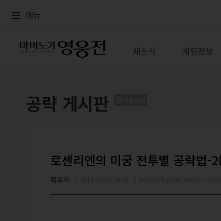
로그인
메뉴
본문
메뉴
새소식
게임정보
공략 게시판
이용안내
로센리엔의 미궁 전투별 공략법-2
목회자
2015-12-31 06:39
https://heroes.nexon.co