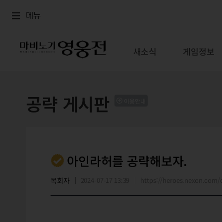
로그인
메뉴
본문
메뉴
새소식
게임정보
공략 게시판
이용안내
아인라허를 공략해보자.
목회자
2024-07-17 13:39
https://heroes.nexon.co