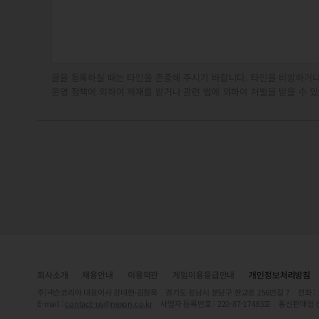
글을 등록하실 때는 타인을 존중해 주시기 바랍니다. 타인을 비방하거나
운영 정책에 의하여 제재를 받거나 관련 법에 의하여 처벌을 받을 수 있
회사소개
채용안내
이용약관
게임이용등급안내
개인정보처리방침
주)넥슨코리아 대표이사 강대현·김정욱 경기도 성남시 분당구 판교로 256번길 7 전화 : 1588-
E-mail :
contact-us@nexon.co.kr
사업자 등록번호 : 220-87-17483호 통신판매업 