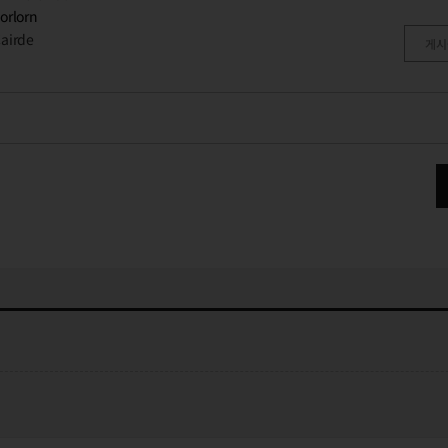
orlorn
airde
게시