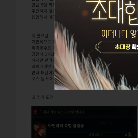
만렙-5렙 까지는 용병단 축복이 있어서 스테미나가 움직일 
추천하지 않습니다.
렙업해서 이것저것 다른 것도 해야지 아인라허만 하면 지칩니
5) 쫄보딜
기본적으로 아인라허는 쫄보딜입니다.
피격횟수로 메달이 갈리기 때문이지요.
당연히 DPS는 3평-스매시나 4평-스매시들이 보통 높습니다.
하지만 반격캐라면 100% 반격만 한다는 생각으로 버티든지
회피캐라면 회피거리 1~2 정도로 거리를 띠고 있으면 특정 
연타 패턴이라면 연속 가드나 연속 회피, 멀리 달리기 등으로
보스 등 뒤에서 때릴 경우에는 보스가 뒤견제패턴으로 선딜레
6) 추가 도전