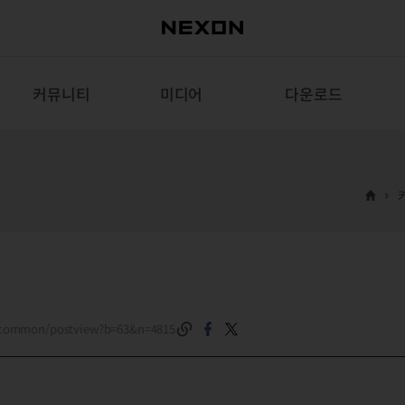
커뮤니티
미디어
다운로드
m/common/postview?b=63&n=4815