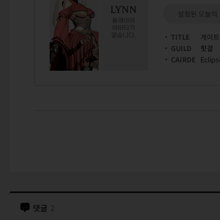
설정된 오늘의
TITLE
게이트
GUILD
힛걸
CAIRDE
Eclips
댓글
2