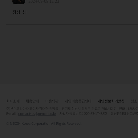
2024-09-08 12:23
정성 추!
회사소개
채용안내
이용약관
게임이용등급안내
개인정보처리방침
청소
주)넥슨코리아 대표이사 강대현·김정욱 경기도 성남시 분당구 판교로 256번길 7 전화 : 1588-7701 
E-mail :
contact-us@nexon.co.kr
사업자 등록번호 : 220-87-17483호 통신판매업 신고번호
© NEXON Korea Corporation All Rights Reserved.