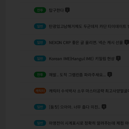
탑구한다
1
탄광있고남해거제도 두군데저 카단 티이데이트
NEXON CRP 좋은 글 올리면. 넥슨 캐시 선물
2
Korean IME(Hangul IME) 키밀림 현상
7
재발.. 도적 그렘린좀 파라주새요...
2
캐릭터 수석박사 소우 마스터공략 최고사양얼굴
[둠칫] 으아아. 너무 춥다 미친..
4
마영전이 시계표시로 정확히 알려주는데 제컴 아