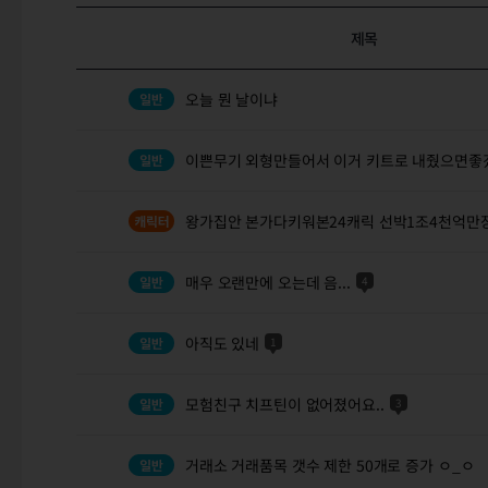
제목
오늘 뭔 날이냐
이쁜무기 외형만들어서 이거 키트로 내줬으면
왕가집안 본가다키워본24캐릭 선박1조4천억만
매우 오랜만에 오는데 음...
4
아직도 있네
1
모험친구 치프틴이 없어졌어요..
3
거래소 거래품목 갯수 제한 50개로 증가 ㅇ_ㅇ