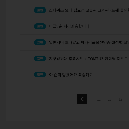
스타워즈 요다 집요정 고블린 그렘린 -드퀘 돌인
니플2순 팅김죄송합니다
일반서버 초대말고 페라리풀옵션인증 설정법 
지구방위대 후뢰시맨 x COM2US 팬미팅 이벤트
아 순회 팅겼어요 죄송해요
11
12
13