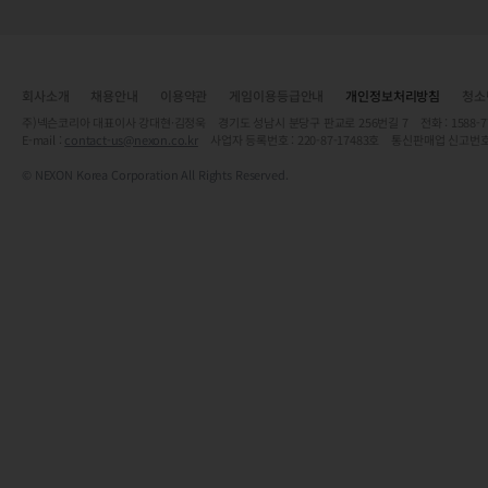
회사소개
채용안내
이용약관
게임이용등급안내
개인정보처리방침
청소
주)넥슨코리아 대표이사 강대현·김정욱 경기도 성남시 분당구 판교로 256번길 7 전화 : 1588-7701 
E-mail :
contact-us@nexon.co.kr
사업자 등록번호 : 220-87-17483호 통신판매업 신고번호
© NEXON Korea Corporation All Rights Reserved.